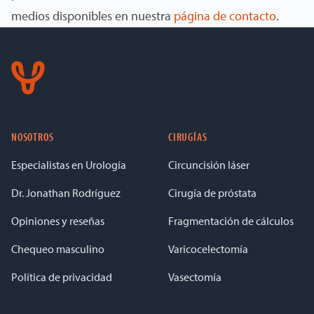
medios disponibles en nuestra
página de contacto
.
Footer
NOSOTROS
CIRUGÍAS
Especialistas en Urología
Circuncisión láser
Dr. Jonathan Rodríguez
Cirugía de próstata
Opiniones y reseñas
Fragmentación de cálculos
Chequeo masculino
Varicocelectomía
Política de privacidad
Vasectomía