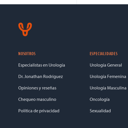
Footer
Nosotros
NOSOTROS
ESPECIALIDADES
Cirugías
Especialistas en Urología
Urología General
Especialidades
Dr. Jonathan Rodríguez
Urología Femenina
Blog
Opiniones y reseñas
Urología Masculina
Opiniones
Chequeo masculino
Oncología
Política de privacidad
Sexualidad
Llamar