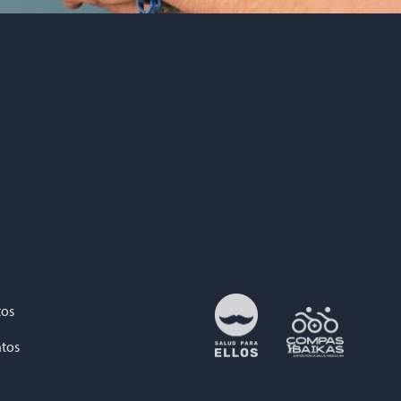
tos
tos