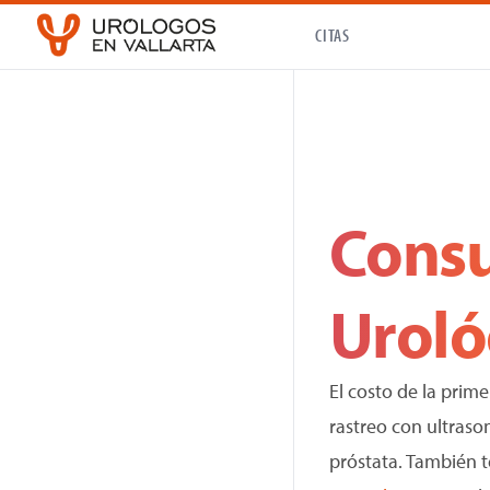
CITAS
Consu
Uroló
El costo de la prim
rastreo con ultrason
próstata. También 